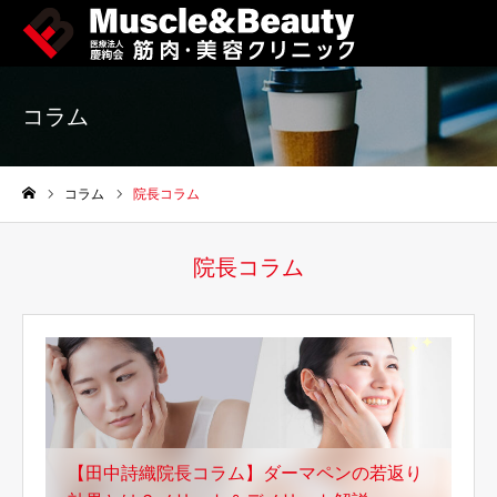
コラム
コラム
院長コラム
ホーム
院長コラム
【田中詩織院長コラム】ダーマペンの若返り