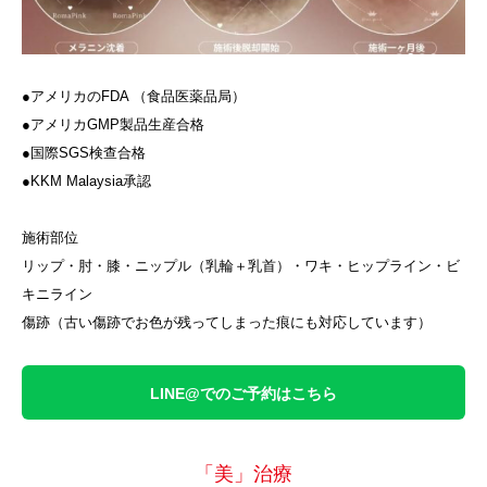
●アメリカのFDA （食品医薬品局）
●アメリカGMP製品生産合格
●国際SGS検查合格
●KKM Malaysia承認
施術部位
リップ・肘・膝・ニップル（乳輪＋乳首）・ワキ・ヒップライン・ビ
キニライン
傷跡（古い傷跡でお色が残ってしまった痕にも対応しています）
LINE@でのご予約はこちら
「美」治療