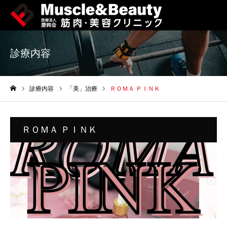
診療内容
診療内容
「美」治療
ＲＯＭＡ ＰＩＮＫ
ホーム
ＲＯＭＡ ＰＩＮＫ