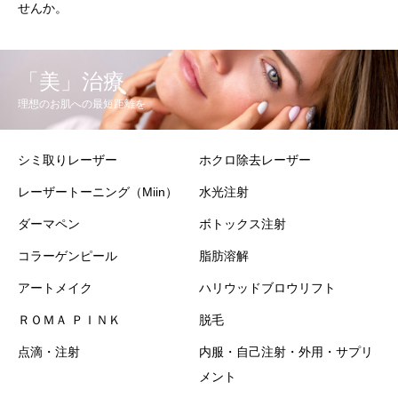
せんか。
「美」治療
理想のお肌への最短距離を
シミ取りレーザー
ホクロ除去レーザー
レーザートーニング（Miin）
水光注射
ダーマペン
ボトックス注射
コラーゲンピール
脂肪溶解
アートメイク
ハリウッドブロウリフト
ＲＯＭＡ ＰＩＮＫ
脱毛
点滴・注射
内服・自己注射・外用・サプリ
メント