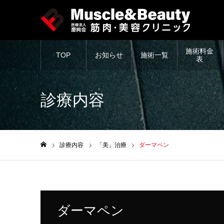
施術料金
TOP
お知らせ
施術一覧
表
診療内容
診療内容
「美」治療
ダーマペン
ホーム
ダーマペン