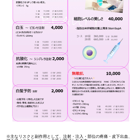
※主なリスクと副作用として、注射・注入・部位の疼痛・皮下出血、