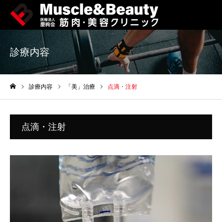
診療内容
診療内容
「美」治療
点滴・注射
ホーム
点滴・注射