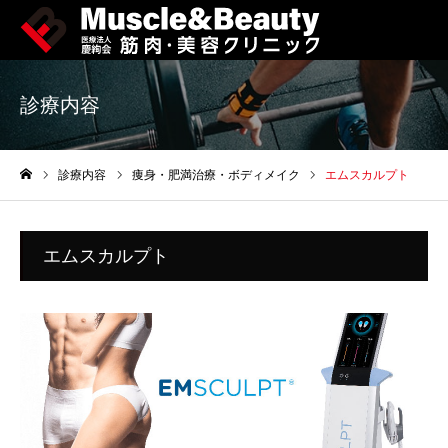
診療内容
診療内容
痩身・肥満治療・ボディメイク
エムスカルプト
ホーム
エムスカルプト