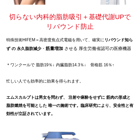
切らない内科的脂肪吸引＋基礎代謝UPで
リバウンド防止
特殊技術HIFEM＝高密度焦点式電磁を用いて、確実に
リバウンド知ら
・
筋量増加
させる 厚生労働省認可の医療機器
ず の 永久脂肪減少
＊ワンクールで 脂肪19％↓ 内臓脂肪14.3％↓ 骨格筋 16％↑
忙しい人でも効率的に効果を得られます。
エムスカルプトは男女を問わず、 注射や麻酔をせずに 筋肉の形成と
脂肪燃焼を可能とした 唯一の施術です。臨床研究により、安全性と有
効性が立証されています。