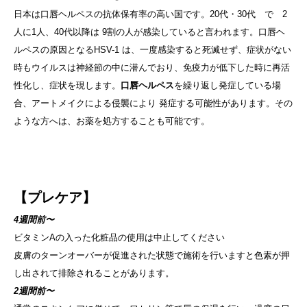
日本は口唇ヘルペスの抗体保有率の高い国です。20代・30代 で 2
人に1人、40代以降は 9割の人が感染していると言われます。口唇ヘ
ルペスの原因となるHSV-1 は、一度感染すると死滅せず、症状がない
時もウイルスは神経節の中に潜んでおり、免疫力が低下した時に再活
性化し、症状を現します。
口唇ヘルペス
を繰り返し発症している場
合、アートメイクによる侵襲により 発症する可能性があります。その
ような方へは、お薬を処方することも可能です。
【プレケア】
4週間前〜
ビタミンAの入った化粧品の使用は中止してください
皮膚のターンオーバーが促進された状態で施術を行いますと色素が押
し出されて排除されることがあります。
2週間前〜