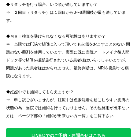
◆リタッチを行う場合、いつ頃が適していますか？
⇒ ２回目（リタッチ）は１回目から3〜8週間後が最も適していま
す。
◆ＭＲＩ検査を受けられなくなる可能性はありますか？
⇒ 当院ではFDAでMRIに入って頂いても火傷をおこすことのない 問
題のない薬剤を使用しています。実際に既に当院アートメイク後人間
ドック等でMRIを撮影施行されている患者様はいらっしゃいますが、
問題があった患者様はおられません。最終判断は、MRIを撮影する病
院になります。
◆妊娠中でも施術してもらえますか？
⇒ 申し訳ございませんが、妊娠中は色素沈着を起こしやすい皮膚の
状態の為、当院では施術を行っておりません。その他施術が出来ない
方は、ページ下部の「施術が出来ない方一覧」をご覧下さい
LINE@でのご予約・お問合せはこちら