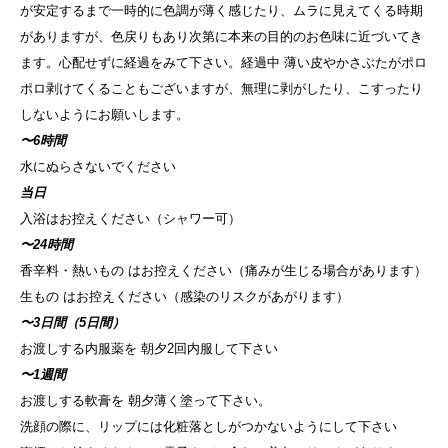
が安定するまで一時的に色調が薄く感じたり、ムラに見えてくる時期
がありますが、色戻りもあり次第に本来の目的のお色味に近づいてき
ます。心配せずに経過をみて下さい。経過中 薄い皮やかさぶたがポロ
ポロ剥けてくることもございますが、無理に剥がしたり、こすったり
しないようにお願いします。
〜6時間
水にぬらさないでください
当日
入浴はお控えください（シャワー可）
〜24時間
香辛料・熱いもの はお控えください（痛みが生じる場合があります）
生もの はお控えください（感染のリスクがあがります）
〜3日間（5日間）
お渡しする内服薬を 朝夕2回内服して下さい
〜1週間
お渡しする軟膏を 朝夕薄く塗って下さい。
洗顔の際に、リップには化粧落としがつかないようにして下さい