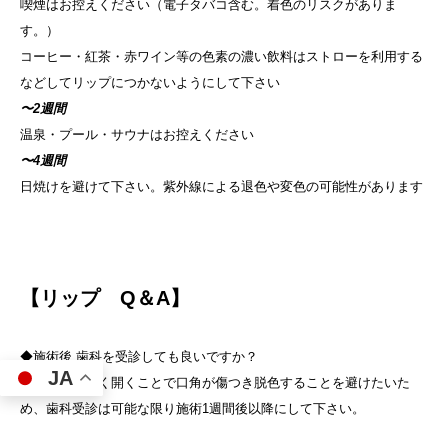
喫煙はお控えください（電子タバコ含む。着色のリスクがありま
す。）
コーヒー・紅茶・赤ワイン等の色素の濃い飲料はストローを利用する
などしてリップにつかないようにして下さい
〜2週間
温泉・プール・サウナはお控えください
〜4週間
日焼けを避けて下さい。紫外線による退色や変色の可能性があります
【リップ Q＆A】
◆施術後 歯科を受診しても良いですか？
JA
⇒ 口を大きく開くことで口角が傷つき脱色することを避けたいた
め、歯科受診は可能な限り施術1週間後以降にして下さい。