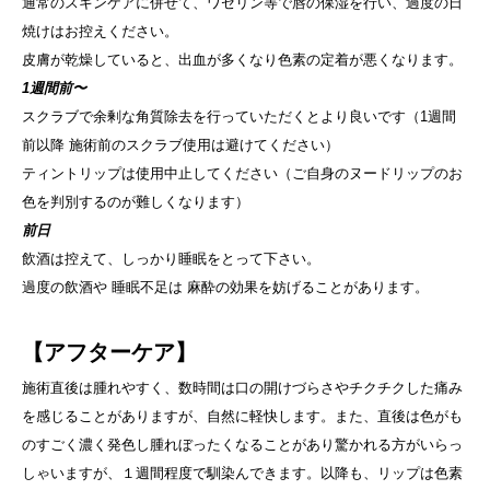
通常のスキンケアに併せて、ワセリン等で唇の保湿を行い、過度の日
焼けはお控えください。
皮膚が乾燥していると、出血が多くなり色素の定着が悪くなります。
1週間前〜
スクラブで余剰な角質除去を行っていただくとより良いです（1週間
前以降 施術前のスクラブ使用は避けてください）
ティントリップは使用中止してください（ご自身のヌードリップのお
色を判別するのが難しくなります）
前日
飲酒は控えて、しっかり睡眠をとって下さい。
過度の飲酒や 睡眠不足は 麻酔の効果を妨げることがあります。
【アフターケア】
施術直後は腫れやすく、数時間は口の開けづらさやチクチクした痛み
を感じることがありますが、自然に軽快します。また、直後は色がも
のすごく濃く発色し腫れぼったくなることがあり驚かれる方がいらっ
しゃいますが、１週間程度で馴染んできます。以降も、リップは色素