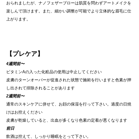
おられましたが、ナノフェザーブローは肌質を問わずアートメイクを
楽しんで頂けます。また、細かい調整が可能でより立体的な眉毛に仕
上がります。
【プレケア】
4週間前〜
ビタミンAの入った化粧品の使用は中止してください
皮膚のターンオーバーが促進された状態で施術を行いますと色素が押
し出されて排除されることがあります
2週間前〜
通常のスキンケアに併せて、お顔の保湿を行って下さい。過度の日焼
けはお控えください
皮膚が乾燥していると、出血が多くなり色素の定着が悪くなります
前日
飲酒は控えて、しっかり睡眠をとって下さい。