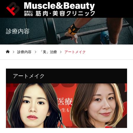
診療内容
診療内容
「美」治療
アートメイク
ホーム
アートメイク