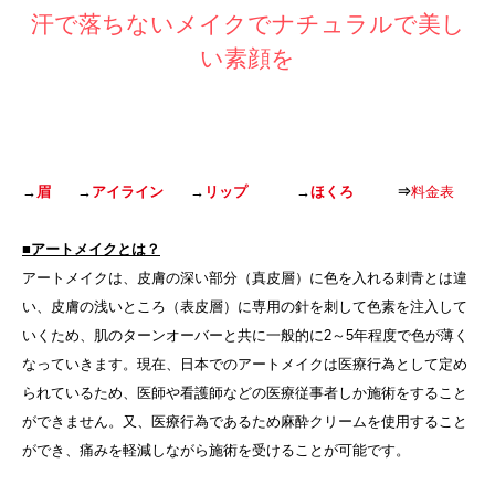
汗で落ちないメイクでナチュラルで美し
い素顔を
汗で落ちないメイクでナチュラルで美しい素顔を プロフェッショナ
ルアーティストによる施術
→
眉
→
アイライン
→
リップ
→
ほくろ
⇒
料金表
■アートメイクとは？
アートメイクは、皮膚の深い部分（真皮層）に色を入れる刺青とは違
い、皮膚の浅いところ（表皮層）に専用の針を刺して色素を注入して
いくため、肌のターンオーバーと共に一般的に2～5年程度で色が薄く
なっていきます。現在、日本でのアートメイクは医療行為として定め
られているため、医師や看護師などの医療従事者しか施術をすること
ができません。又、医療行為であるため麻酔クリームを使用すること
ができ、痛みを軽減しながら施術を受けることが可能です。