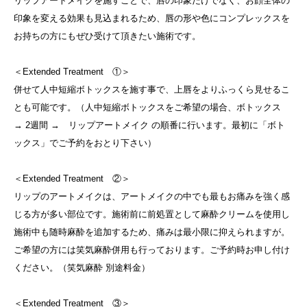
リップアートメイクを施すことで、唇の印象だけでなく、お顔全体の
印象を変える効果も見込まれるため、唇の形や色にコンプレックスを
お持ちの方にもぜひ受けて頂きたい施術です。
＜Extended Treatment ①＞
併せて人中短縮ボトックスを施す事で、上唇をよりふっくら見せるこ
とも可能です。（人中短縮ボトックスをご希望の場合、ボトックス
→ 2週間 → リップアートメイク の順番に行います。最初に「ボト
ックス」でご予約をおとり下さい）
＜Extended Treatment ②＞
リップのアートメイクは、アートメイクの中でも最もお痛みを強く感
じる方が多い部位です。施術前に前処置として麻酔クリームを使用し
施術中も随時麻酔を追加するため、痛みは最小限に抑えられますが。
ご希望の方には笑気麻酔併用も行っております。ご予約時お申し付け
ください。（笑気麻酔 別途料金）
＜Extended Treatment ③＞