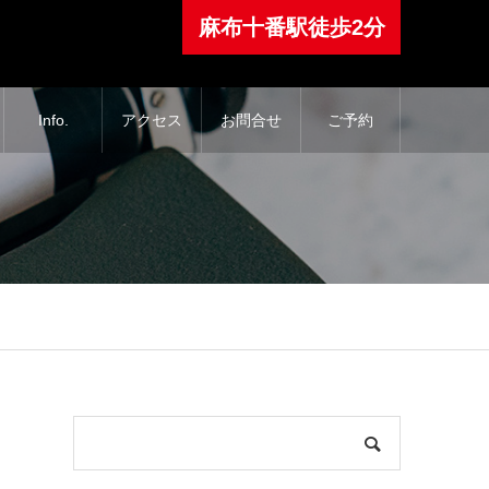
⿇布⼗番駅徒歩2分
Info.
アクセス
お問合せ
ご予約
、