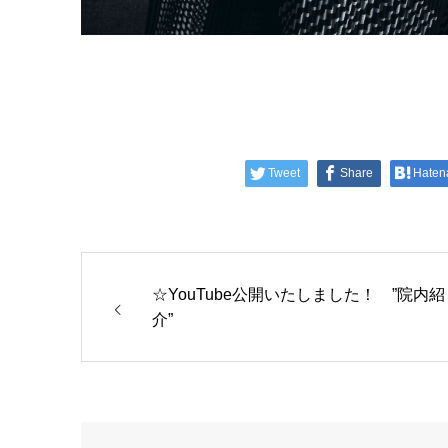
Tweet
Share
Haten
☆YouTube公開いたしました！ ”院内紹
介”