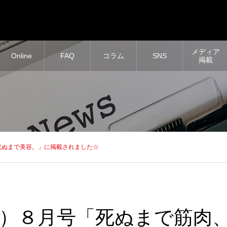
メディア
Online
FAQ
コラム
SNS
掲載
、死ぬまで美容。」に掲載されました☆
ーテ）８月号「死ぬまで筋肉