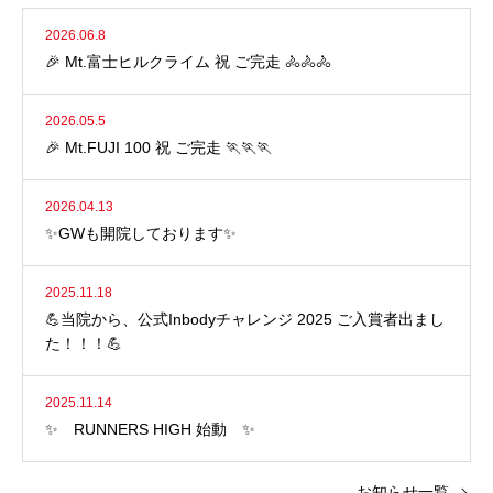
2026.06.8
🎉 Mt.富士ヒルクライム 祝 ご完走 🚴🚴🚴
2026.05.5
🎉 Mt.FUJI 100 祝 ご完走 🏃🏃🏃
2026.04.13
✨GWも開院しております✨
2025.11.18
💪当院から、公式Inbodyチャレンジ 2025 ご入賞者出まし
た！！！💪
2025.11.14
✨ RUNNERS HIGH 始動 ✨
お知らせ一覧