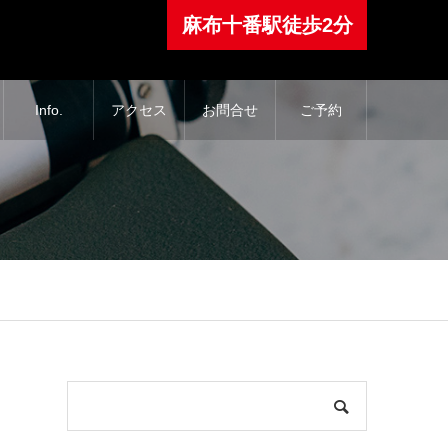
⿇布⼗番駅徒歩2分
Info.
アクセス
お問合せ
ご予約