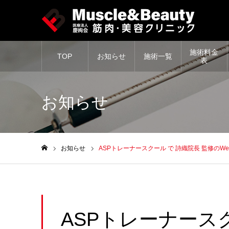
施術料金
TOP
お知らせ
施術一覧
表
お知らせ
お知らせ
ASPトレーナースクール で 詩織院長 監修のW
ホーム
ASPトレーナース