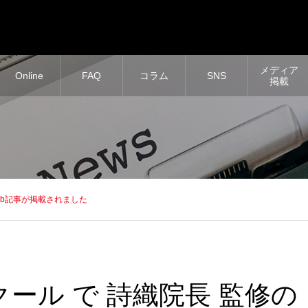
メディア
Online
FAQ
コラム
SNS
掲載
eb記事が掲載されました
クール で 詩織院長 監修の