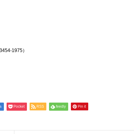
54-1975）
a
Pocket
RSS
feedly
Pin it