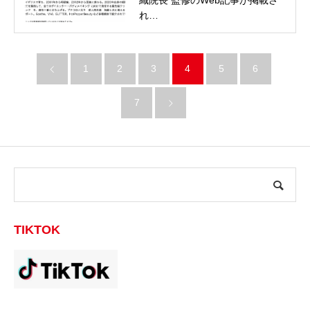
れ…
1
2
3
4
5
6
7
TIKTOK