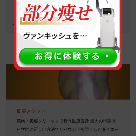
￥120,000
ヴァンキッシュ １０回コース
(￥12,000/回）
￥180,000
ヴァンキッシュ ２０回コース
(￥9,000/回）
痩身・肥満治療・ボディメイク
筋美メソッド
筋肉・美容クリニックで行う医療痩身 最大の特徴は
科学的に正しい方法でリバウンドを防止したダイエッ