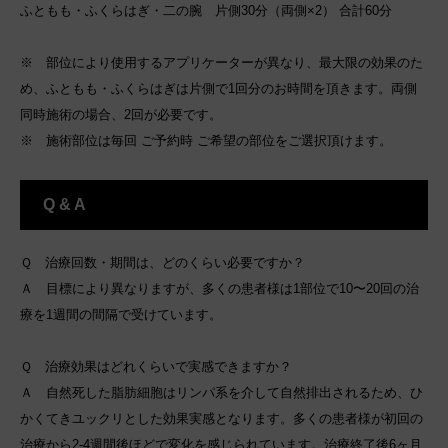
ふともも・ふくらはぎ・二の腕 片側30分（両側×2） 合計60分
※ 部位により使用するアプリケーターが異なり、最大限の効果のた
め、ふともも・ふくらはぎは片側で1回分のお時間を頂きます。両側
同時施術の場合、2回が必要です。
※ 施術部位は毎回 ご予約時 ご希望の部位をご選択頂けます。
Q & A
Ｑ 治療回数・期間は、どのくらい必要ですか？
Ａ 目標により異なりますが、多くの患者様は1部位で10〜20回の治
療を1週間の間隔で受けています。
Ｑ 治療効果はどれくらいで実感できますか？
Ａ 自然死した脂肪細胞はリンパ系を介して自然排出されるため、ひ
かくてきユックリとした効果実感となります。多くの患者様が初回の
治療から2-4週間後ほどで変化を感じられています。治療終了後6ヶ月