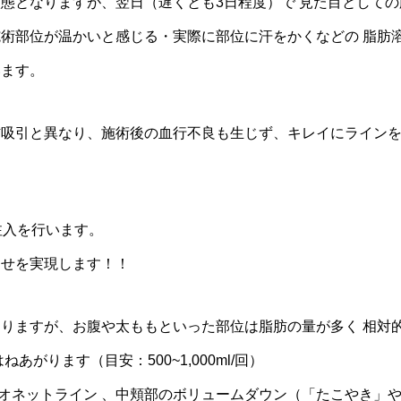
態となりますが、翌日（遅くとも3日程度）で 見た目としての
術部位が温かいと感じる・実際に部位に汗をかくなどの 脂肪
います。
肪吸引と異なり、施術後の血行不良も生じず、キレイにライン
注入を行います。
痩せを実現します！！
りますが、お腹や太ももといった部位は脂肪の量が多く 相対
がります（目安：500~1,000ml/回）
リオネットライン 、中頬部のボリュームダウン（「たこやき」