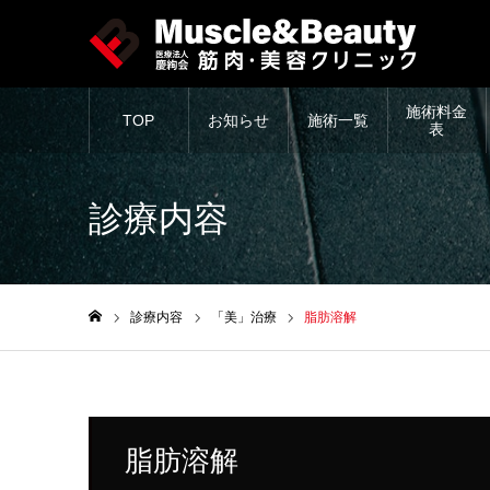
施術料金
TOP
お知らせ
施術一覧
表
診療内容
診療内容
「美」治療
脂肪溶解
ホーム
脂肪溶解