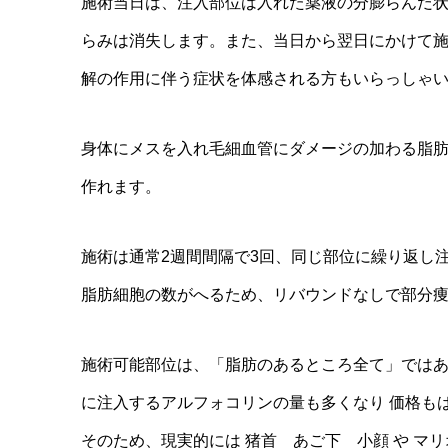
施術当日は、注入部位は入れた薬液の分膨らんだ状
らみは消失します。また、当日から翌日にかけて施
解の作用に伴う症状を体感される方もいらっしゃ
身体にメスを入れ毛細血管にダメージの加わる脂
作れます。
施術は通常2週間間隔で3回、同じ部位に繰り返し
脂肪細胞の数がへるため、リバウンドなしで部分
施術可能部位は、「脂肪のあるところ全て」ではあ
に注入するアルフォコリンの量も多くなり 価格もはねあ
そのため、現実的には 猪首 あご下 小顔 や マ